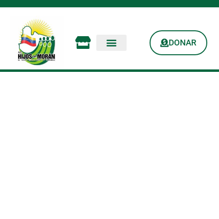
DONAR
Parque Dos Cerritos:
«Juntos Podemos