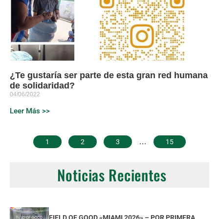
¿Te gustaría ser parte de esta gran red humana
de solidaridad?
04/06/2022
Leer Más >>
…
1
2
3
15
Noticias Recientes
FIELD OF GOOD «MIAMI 2026» – POR PRIMERA