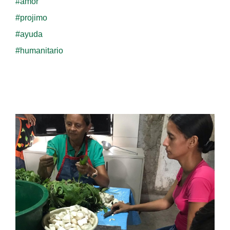
#amor
#projimo
#ayuda
#humanitario