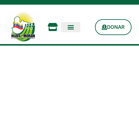
DONAR
Sé Un Factor De
Cambio