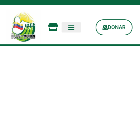
DONAR
Inyectando Vida A