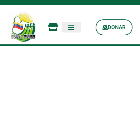
DONAR
Hijos De Morán
Reunidos Con El
Director De