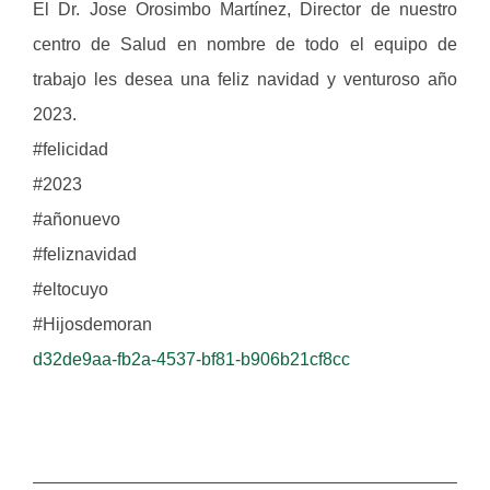
El Dr. Jose Orosimbo Martínez, Director de nuestro
centro de Salud en nombre de todo el equipo de
trabajo les desea una feliz navidad y venturoso año
2023.
#felicidad
#2023
#añonuevo
#feliznavidad
#eltocuyo
#Hijosdemoran
d32de9aa-fb2a-4537-bf81-b906b21cf8cc