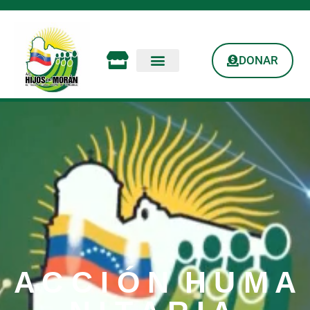
DONAR
A C C I Ó N H U M A