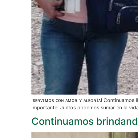
¡sᴇʀᴠɪᴍᴏs ᴄᴏɴ ᴀᴍᴏʀ ʏ ᴀʟᴇɢʀɪ́ᴀ! Continuamos l
importante! Juntos podemos sumar en la vid
Continuamos brindando