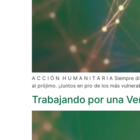
A C C I Ó N H U M A N I T A R I A Siempre di
al prójimo. ¡Juntos en pro de los más vulner
Trabajando por una V