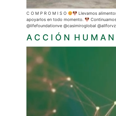
C O M P R O M I S O
Llevamos alimentos 
apoyarlos en todo momento.
Continuamos 
@lifefoundationve @casimiroglobal @allforv
A C C I Ó N H U M A N 