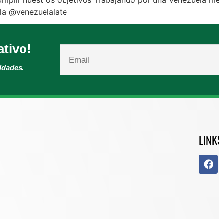
zla @venezuelalate
ativo!
vidades.
LINK