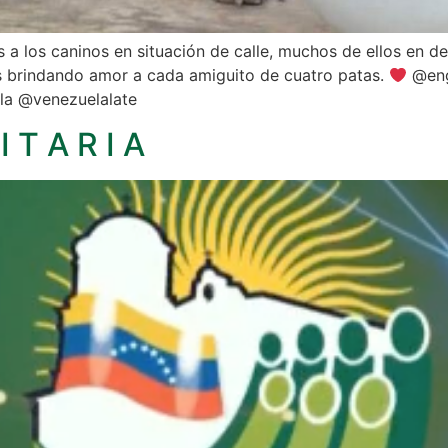
a los caninos en situación de calle, muchos de ellos en de
brindando amor a cada amiguito de cuatro patas.
@eng
zla @venezuelalate
I T A R I A