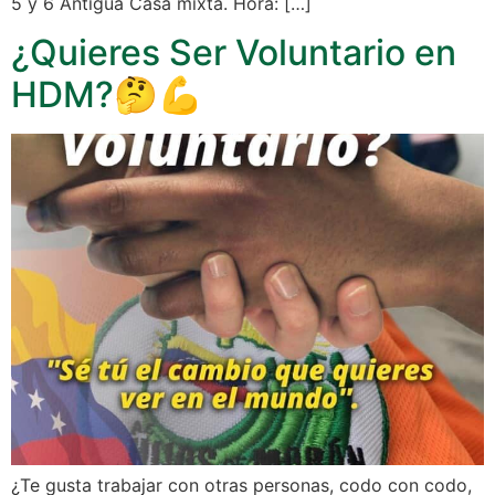
5 y 6 Antigua Casa mixta. Hora: […]
¿Quieres Ser Voluntario en
HDM?🤔💪
¿Te gusta trabajar con otras personas, codo con codo,