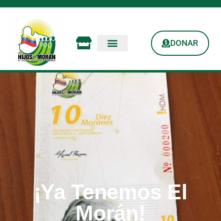
DONAR
¡Ya Tenemos El
Morán!