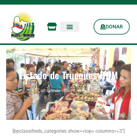
DONAR
Listado de Trueques HDM
Cambiando Vidas con tu ayuda
[bpclassifieds_categories show=»top» columns=»3″]