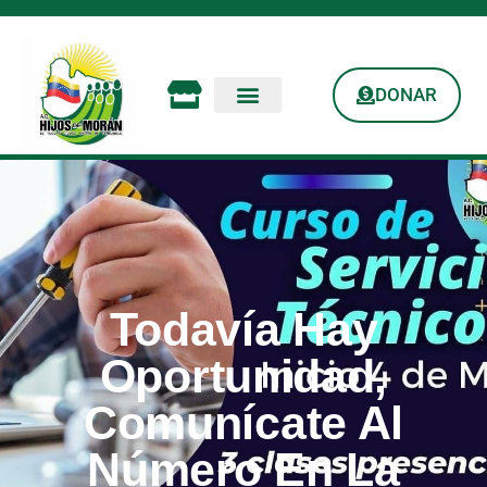
DONAR
Todavía Hay
Oportunidad,
Comunícate Al
Número En La