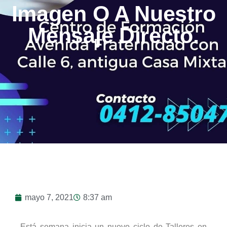
Imagen O A Nuestro
Mensaje Directo.
mayo 7, 2021
8:37 am
Está semana inicia un nuevo ciclo de Talleres en