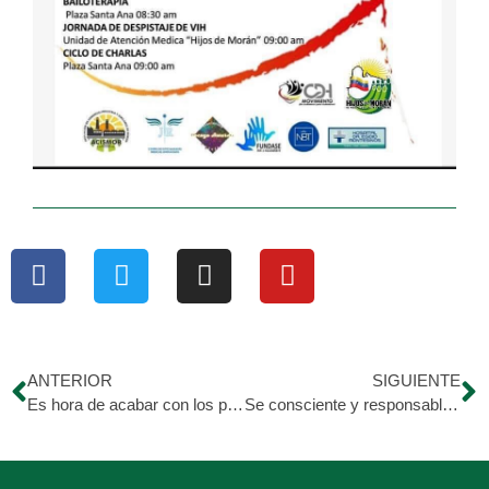
ANTERIOR
SIGUIENTE
Es hora de acabar con los prejuicios y unirnos como hermanos. 🤝🤲🏼
Se consciente y responsable y hazte la prueba de despistar de VIH, la vida es bella. 👍🏼