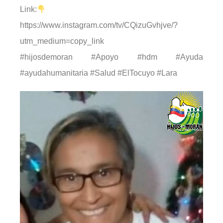
Link:
https://www.instagram.com/tv/CQizuGvhjve/?
utm_medium=copy_link
#hijosdemoran #Apoyo #hdm #Ayuda
#ayudahumanitaria #Salud #ElTocuyo #Lara