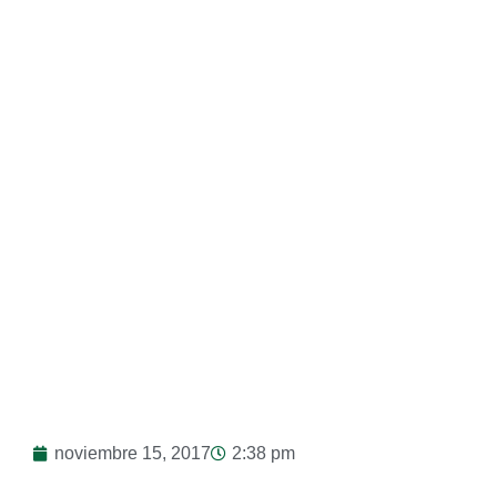
Bolsos Con Aspecto
De Cuero Y Patente»
noviembre 15, 2017
2:38 pm