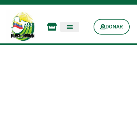
DONAR
Taller De Reciclaje:
«Técnicas Para
Hacer Carteras Y