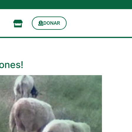
DONAR
iones!