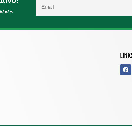
ativo!
vidades.
LINK