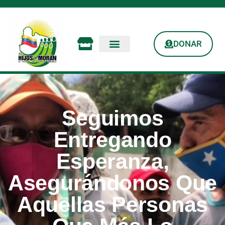
DONAR
Seguimos
Entregando
Esperanza,
Asegurándonos Que
Aquellas Personas