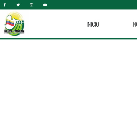
INICIO
N
Sé Un Generador D