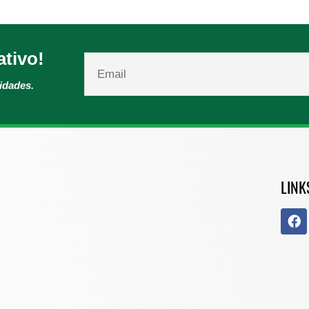
ativo!
vidades.
LINK