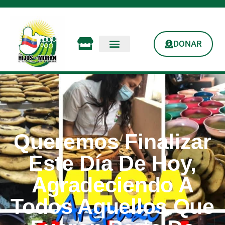
DONAR
Queremos Finalizar
Este Día De Hoy,
Agradeciendo A
Todos Aquellos Que