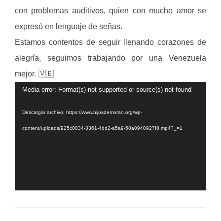
con problemas auditivos, quien con mucho amor se
expresó en lenguaje de señas.
Estamos contentos de seguir llenando corazones de
alegría, seguimos trabajando por una Venezuela
mejor. 🇻🇪
Reproductor
Media error: Format(s) not supported or source(s) not found
de
Descargar archivo: https://www.hijosdemoran.org/wp-
video
content/uploads/925c0834-3361-4dd2-a5a9-58a0940927f8.mp4?_=1