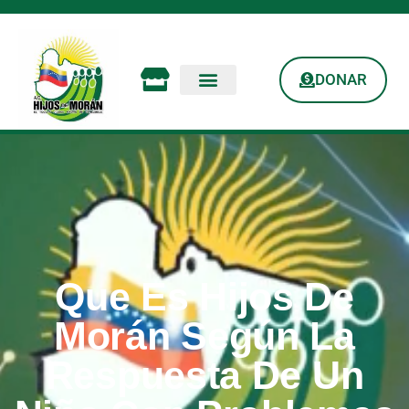
DONAR
Que Es Hijos De
Morán Según La
Respuesta De Un