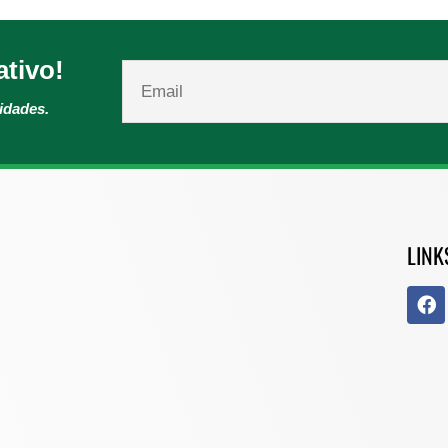
ativo!
vidades.
LINK