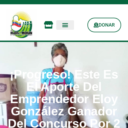
DONAR
¡Progreso! Este Es
El Aporte Del
Emprendedor Eloy
González Ganador
Del Concurso Por 2