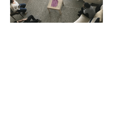
Actualmente siete jóvenes inician su cursos en
alianza de cooperación Hijos de Morán- Ismael
Cala Foundatiòn, participando en cursos de: El
Negocio de Ser Tù, El Lìder que hay en Tì, Como
Comunicarme Mejor y Maestra Vida.
Con éste programa de Beca, los jóvenes se
forman profesionalmente y personalmente,
creando conciencia social y ciudadanía,
enalteciendo al identidad local, el amor al