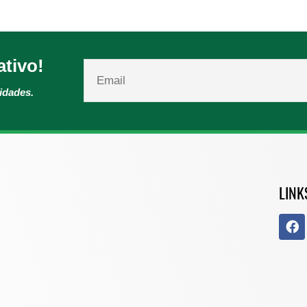
ativo!
vidades.
LINK