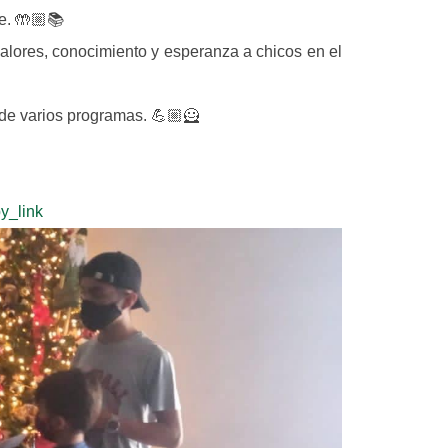
e. 🤲🏼📚
valores, conocimiento y esperanza a chicos en el
de varios programas. 💪🏼🦸
y_link