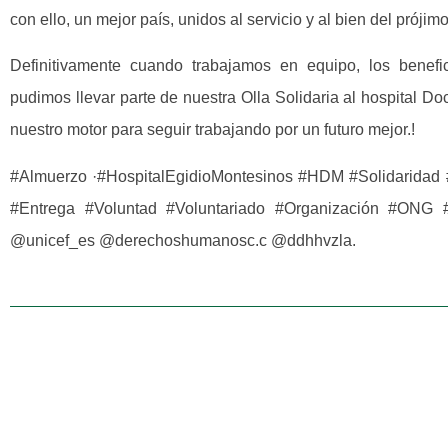
con ello, un mejor país, unidos al servicio y al bien del prójimo
Definitivamente cuando trabajamos en equipo, los benef
pudimos llevar parte de nuestra Olla Solidaria al hospital D
nuestro motor para seguir trabajando por un futuro mejor.!
#Almuerzo ·#HospitalEgidioMontesinos #HDM #Solidaridad 
#Entrega #Voluntad #Voluntariado #Organización #ON
@unicef_es @derechoshumanosc.c @ddhhvzla.