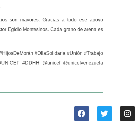
.
icios son mayores. Gracias a todo ese apoyo
octor Egidio Montesinos. Cada grano de arena es
#HijosDeMorán #OllaSolidaria #Unión #Trabajo
G #UNICEF #DDHH @unicef @unicefvenezuela