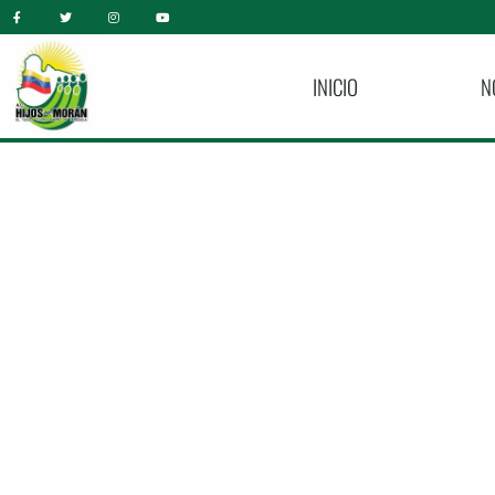
INICIO
N
La Olla Solidaria En 
Dr. Egidio Mont