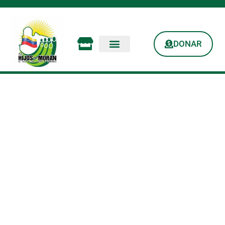
DONAR
Nuestro Taller De
Reciclaje Llego A Su