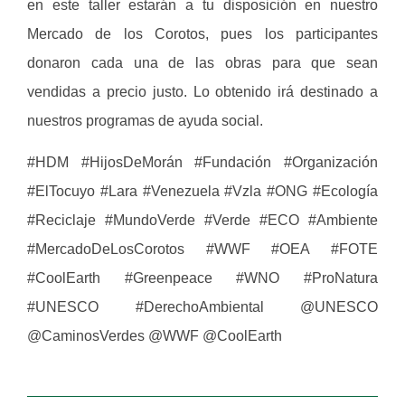
en este taller estarán a tu disposición en nuestro
Mercado de los Corotos, pues los participantes
donaron cada una de las obras para que sean
vendidas a precio justo. Lo obtenido irá destinado a
nuestros programas de ayuda social.
#HDM #HijosDeMorán #Fundación #Organización
#ElTocuyo #Lara #Venezuela #Vzla #ONG #Ecología
#Reciclaje #MundoVerde #Verde #ECO #Ambiente
#MercadoDeLosCorotos #WWF #OEA #FOTE
#CoolEarth #Greenpeace #WNO #ProNatura
#UNESCO #DerechoAmbiental @UNESCO
@CaminosVerdes @WWF @CoolEarth