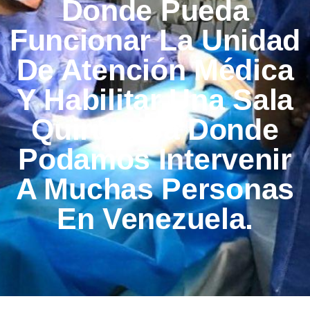
Donde Pueda
Funcionar La Unidad
De Atención Médica
Y Habilitar Una Sala
Quirúrgica Donde
Podamos Intervenir
A Muchas Personas
En Venezuela.