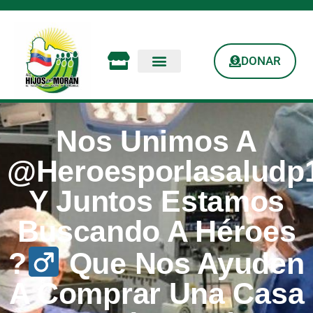
DONAR
Nos Unimos A
@heroesporlasaludp
Y Juntos Estamos
Buscando A Héroes
?‍
Que Nos Ayuden
A Comprar Una Casa