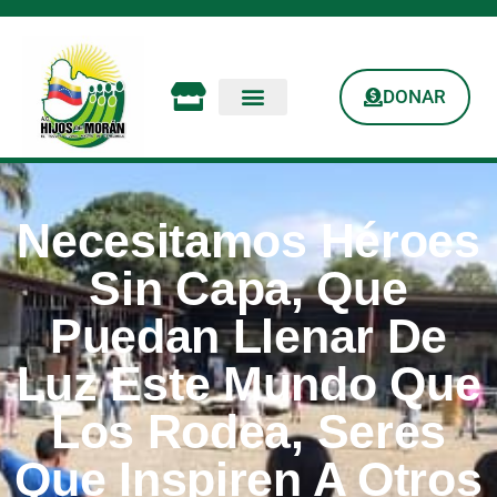
DONAR
Necesitamos Héroes
Sin Capa, Que
Puedan Llenar De
Luz Este Mundo Que
Los Rodea, Seres
Que Inspiren A Otros