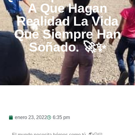
A Que Hagan
Realidad La Vida
Que Siempre Han
Soñado. 🚀✨
enero 23, 2022
6:35 pm
El mundo necesita héroes como tú. 🌎🦸🏻