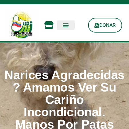
DONAR
Narices Agradecidas
? Amamos Ver Su
Cariño
Incondicional.
Manos Por Patas