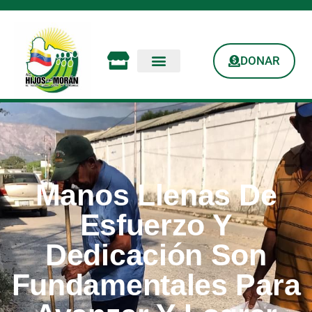
DONAR
Manos Llenas De
Esfuerzo Y
Dedicación Son
Fundamentales Para