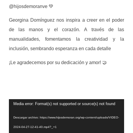
@hijosdemoranve 💚
Georgina Domínguez nos inspira a creer en el poder
de las manos y el corazón. A través de las
manualidades, fomentamos la creatividad y la
inclusión, sembrando esperanza en cada detalle
¡Le agradecemos por su dedicación y amor! 🤝
Reproductor
Media error: Format(s) not supported or source(s) not found
de
Descargar archivo: https://www.hijosdemoran.org/wp-content/uploads/VIDEO-
video
2024-04-27-12-41-40.mp4?_=1