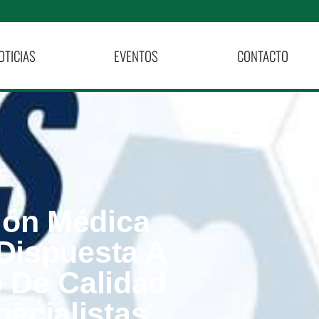
OTICIAS
EVENTOS
CONTACTO
ión Médica
Dispuesta A
o De Calidad
ecialistas.