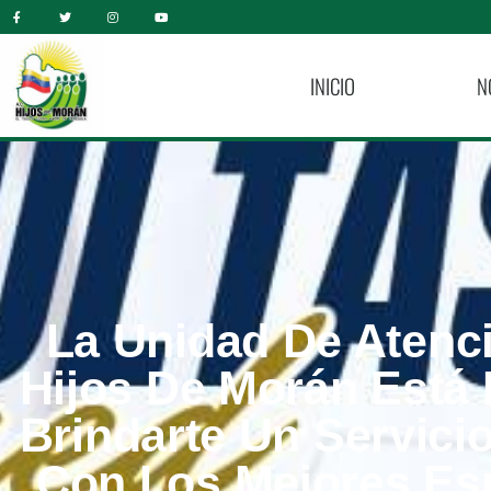
INICIO
N
La Unidad De Atenc
Hijos De Morán Está 
Brindarte Un Servici
Con Los Mejores Esp