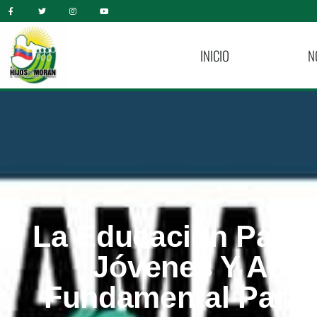
INICIO
N
La Educación Para 
Jóvenes Y Adul
Fundamental Para 