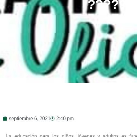
??‍???
septiembre 6, 2021
2:40 pm
La educación para los niños, jóvenes y adultos es fun