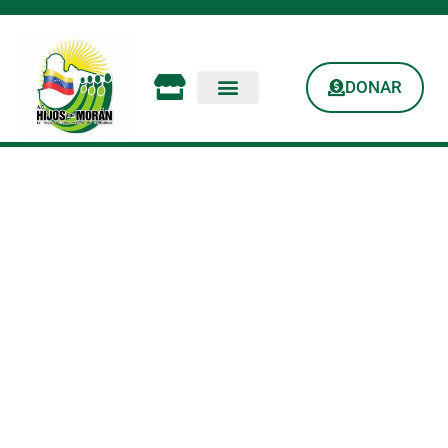
DONAR
Hijos De Moran:
«Juntos En La