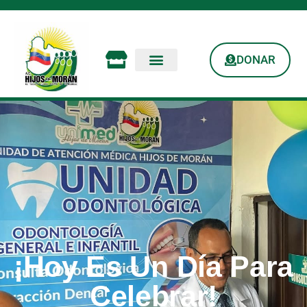
DONAR
¡Hoy Es Un Día Para
Celebrar!