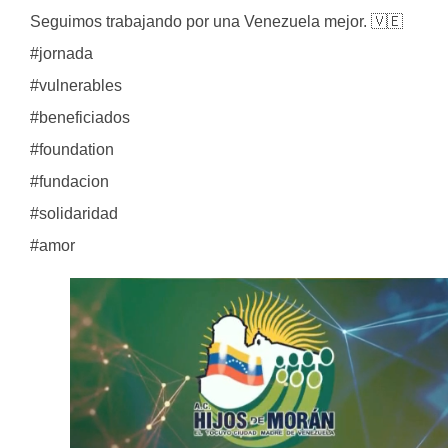
Seguimos trabajando por una Venezuela mejor. 🇻🇪
#jornada
#vulnerables
#beneficiados
#foundation
#fundacion
#solidaridad
#amor