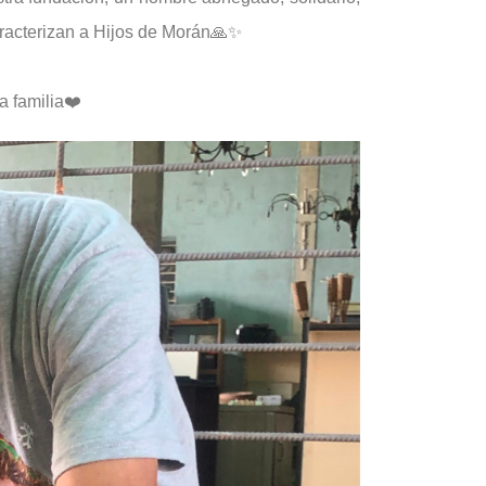
aracterizan a Hijos de Morán🙏✨
a familia❤️