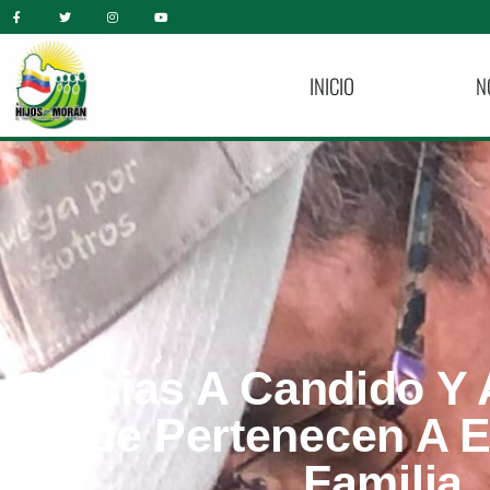
INICIO
N
Gracias A Candido Y 
Que Pertenecen A E
Familia