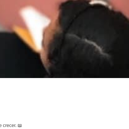
 crecer. 📖