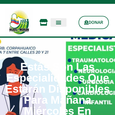
DONAR
Estás Son Las
Especialidades Que
Estarán Disponibles
Para Mañana
Miércoles En