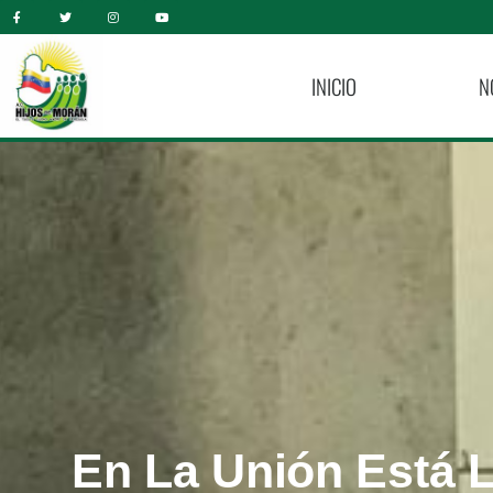
INICIO
N
En La Unión Está L