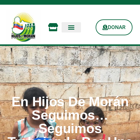
DONAR
En Hijos De Morán
Seguimos…
Seguimos