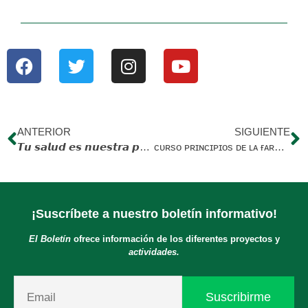
ANTERIOR
SIGUIENTE
𝙏𝙪 𝙨𝙖𝙡𝙪𝙙 𝙚𝙨 𝙣𝙪𝙚𝙨𝙩𝙧𝙖 𝙥𝙧𝙞𝙤𝙧𝙞𝙙𝙖𝙙.
ᴄᴜʀsᴏ ᴘʀɪɴᴄɪᴘɪᴏs ᴅᴇ ʟᴀ ғᴀʀᴍᴀᴄᴏʟᴏɢɪ́ᴀ
¡Suscríbete a nuestro boletín informativo!
El Boletín
ofrece información de los diferentes proyectos y
actividades.