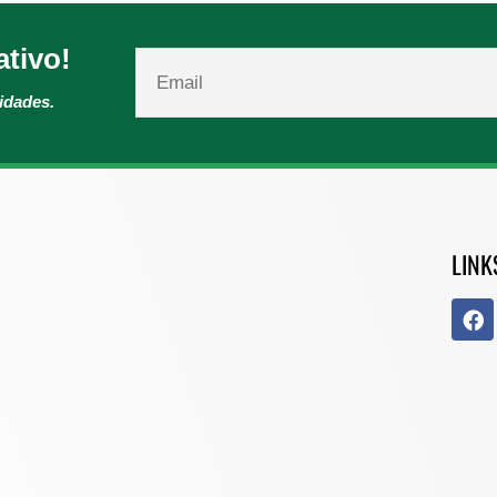
ativo!
vidades.
LINK