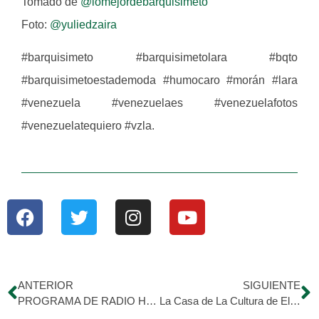
Tomado de
@lomejordebarquisimeto
Foto:
@yuliedzaira
#barquisimeto #barquisimetolara #bqto
#barquisimetoestademoda #humocaro #morán #lara
#venezuela #venezuelaes #venezuelafotos
#venezuelatequiero #vzla.
ANTERIOR
SIGUIENTE
PROGRAMA DE RADIO HDM 2: Sabado 25/03/2017
La Casa de La Cultura de El Tocuyo