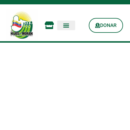
DONAR
Cascada El