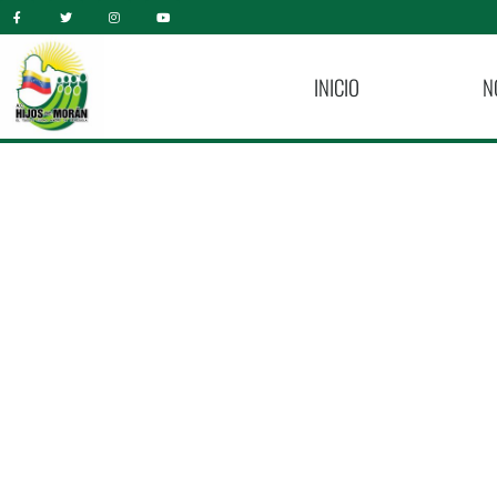
INICIO
N
A.C. Hijos De 
«Canalizando Un