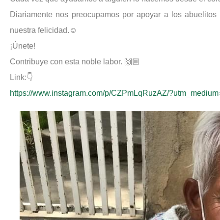
Diariamente nos preocupamos por apoyar a los abuelitos d
nuestra felicidad.☺️
¡Únete!
Contribuye con esta noble labor. 🙌🏼
Link:👇
https://www.instagram.com/p/CZPmLqRuzAZ/?utm_medium=