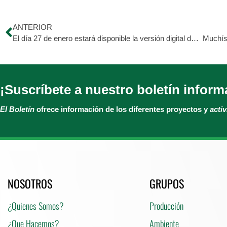
ANTERIOR
El día 27 de enero estará disponible la versión digital del libro «El desarme de la Armadura Interior «. Libérate de las emociones tóxicas e inicia una vida plena. 👋
¡Suscríbete a nuestro boletín inform
El Boletín
ofrece información de los diferentes proyectos y
acti
NOSOTROS
GRUPOS
¿Quienes Somos?
Producción
¿Que Hacemos?
Ambiente