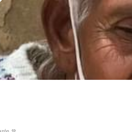
azón. 💚