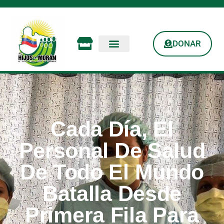
DONAR
Cada Día, El
Personal De Salud
De Todo El Mundo
Batalla Desde
Primera Fila Para