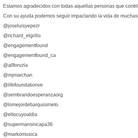
Estamos agradecidos con todas aquellas personas que contrib
Con su ayuda podemos seguir impactando la vida de muchas 
@joseluisyepezr
@richard_elgrillo
@engagementfound
@engagementfound_ca
@allforvzla
@mjmarchan
@lifefoundationve
@sembrandoesperanzaorg
@lomejordebarquisimeto
@eltocuyoaldia
@supermansincapa36
@markomusica